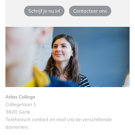
Schrijf je nu in!
Contacteer ons
Atlas College
Collegelaan 1
3600 Genk
Telefonisch contact en mail via de verschillende
domeinen.