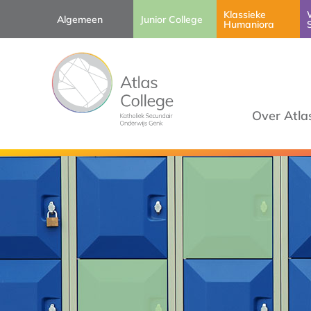
Klassieke
Algemeen
Junior College
Humaniora
Over Atla