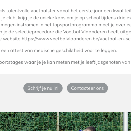
 als talentvolle voetbalster vanaf het eerste jaar een kwalitei
 je club, krijg je de unieke kans om je op school tijdens drie
e mogen instromen in het topsportprogramma moet je over e
p je de selectieprocedure die Voetbal Vlaanderen heeft uitge
e website https://www.voetbalvlaanderen.be/voetbal-en-sc
 een attest van medische geschiktheid voor te leggen.
ortstages waar je je kan meten met je leeftijdsgenoten van
Schrijf je nu in!
Contacteer ons