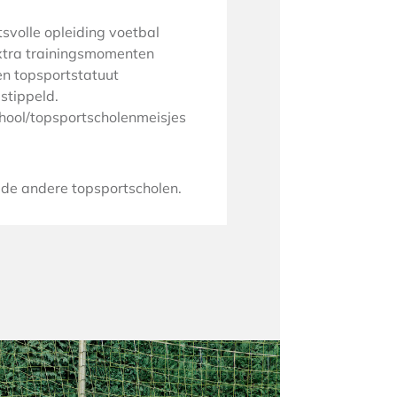
tsvolle opleiding voetbal
 extra trainingsmomenten
en topsportstatuut
stippeld.
hool/topsportscholenmeisjes
 de andere topsportscholen.