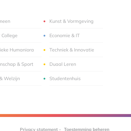
meen
Kunst & Vormgeving
r College
Economie & IT
sieke Humaniora
Techniek & Innovatie
nschap & Sport
Duaal Leren
& Welzijn
Studentenhuis
Privacy statement
-
Toestemming beheren