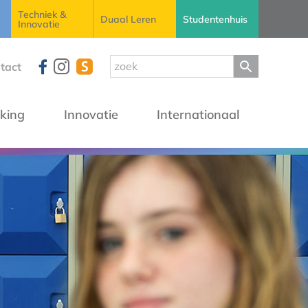
Techniek &
Duaal Leren
Studentenhuis
Innovatie
tact
king
Innovatie
Internationaal