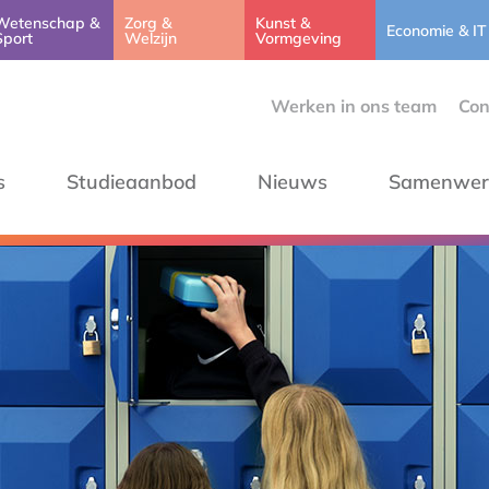
Wetenschap &
Zorg &
Kunst &
Economie & IT
Sport
Welzijn
Vormgeving
Werken in ons team
Con
s
Studieaanbod
Nieuws
Samenwer