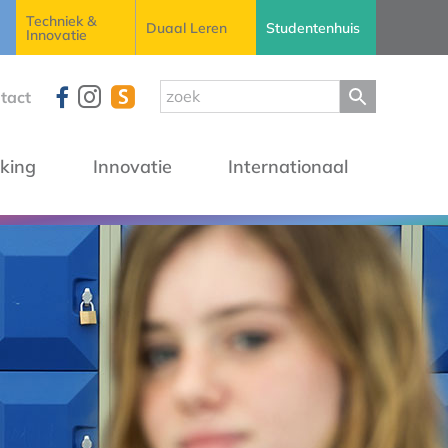
Techniek &
Duaal Leren
Studentenhuis
Innovatie
tact
king
Innovatie
Internationaal