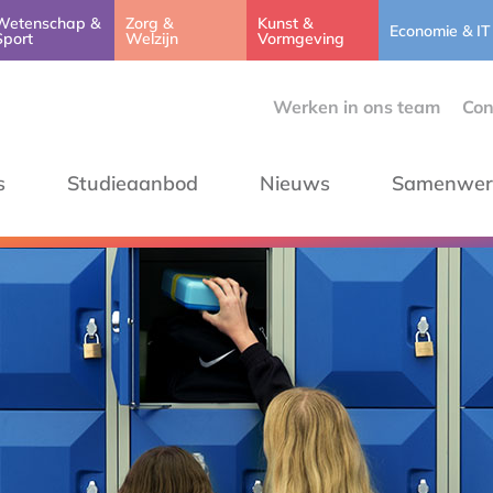
Wetenschap &
Zorg &
Kunst &
Economie & IT
Sport
Welzijn
Vormgeving
Werken in ons team
Con
s
Studieaanbod
Nieuws
Samenwer