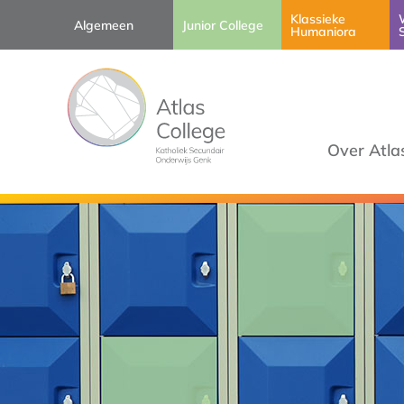
Klassieke
Algemeen
Junior College
Humaniora
Over Atla