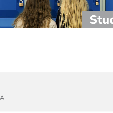
Stu
/A