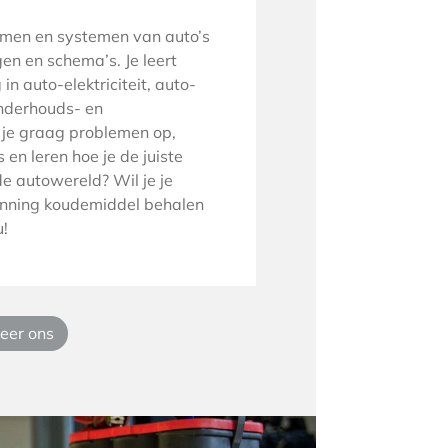
smen en systemen van auto’s
en en schema’s. Je leert
n auto-elektriciteit, auto-
onderhouds- en
 je graag problemen op,
n leren hoe je de juiste
de autowereld? Wil je je
gwinning koudemiddel behalen
u!
eer ons