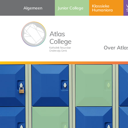
Klassieke
Algemeen
Junior College
Humaniora
Over Atla