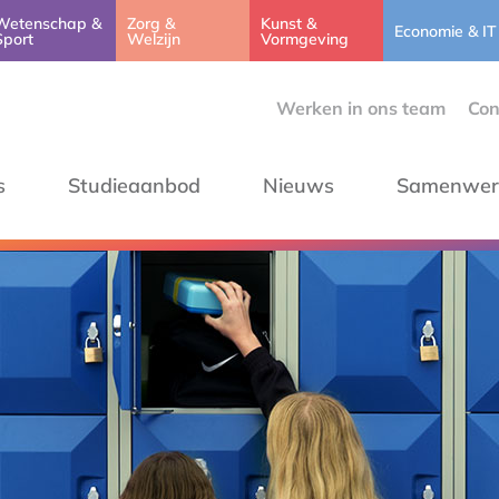
Wetenschap &
Zorg &
Kunst &
Economie & IT
Sport
Welzijn
Vormgeving
Werken in ons team
Con
s
Studieaanbod
Nieuws
Samenwer