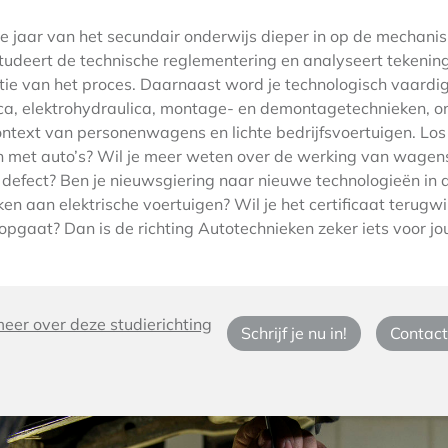
e jaar van het secundair onderwijs dieper in op de mechani
tudeert de technische reglementering en analyseert tekening
ie van het proces. Daarnaast word je technologisch vaardig i
ica, elektrohydraulica, montage- en demontagetechnieken, 
ntext van personenwagens en lichte bedrijfsvoertuigen. Los
 met auto’s? Wil je meer weten over de werking van wagens e
n defect? Ben je nieuwsgiering naar nieuwe technologieën in 
rken aan elektrische voertuigen? Wil je het certificaat teru
opgaat? Dan is de richting Autotechnieken zeker iets voor jo
eer over deze studierichting
Schrijf je nu in!
Contact