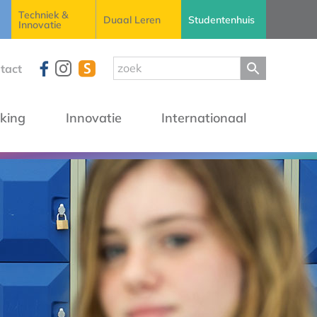
Techniek &
Duaal Leren
Studentenhuis
Innovatie
tact
king
Innovatie
Internationaal