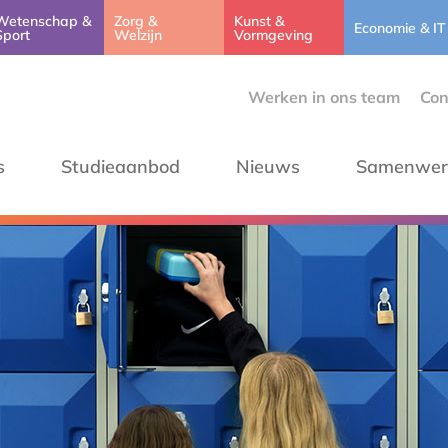
Wetenschap &
Zorg &
Kunst &
Economie & IT
Sport
Welzijn
Vormgeving
Werken in ons team
Con
s
Studieaanbod
Nieuws
Samenwer