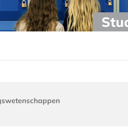
Stu
ngswetenschappen