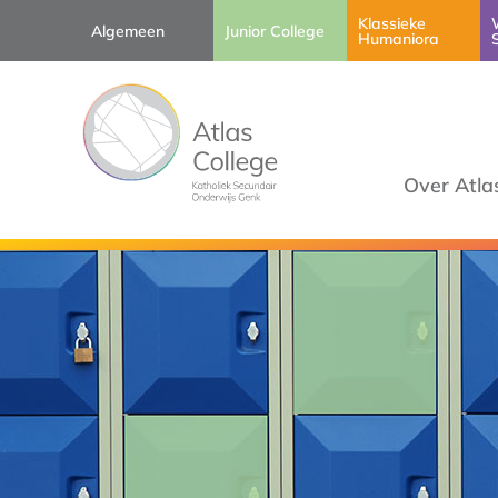
Klassieke
Algemeen
Junior College
Humaniora
Over Atla