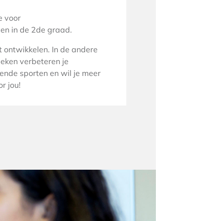
e voor
gen in de 2de graad.
 ontwikkelen. In de andere
ieken verbeteren je
llende sporten en wil je meer
r jou!