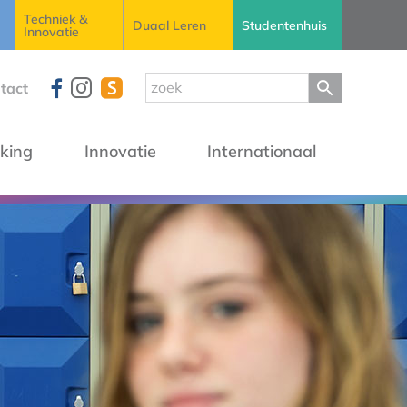
Techniek &
Duaal Leren
Studentenhuis
Innovatie
tact
king
Innovatie
Internationaal