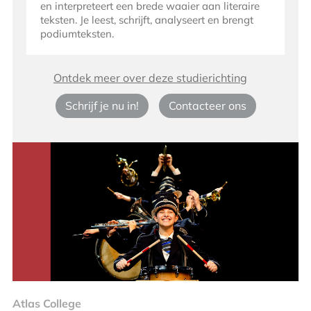
en interpreteert een brede waaier aan literaire
teksten. Je leest, schrijft, analyseert en brengt
podiumteksten.
Ontdek meer over deze studierichting
Schrijf je nu in!
Contacteer ons
Atlas College