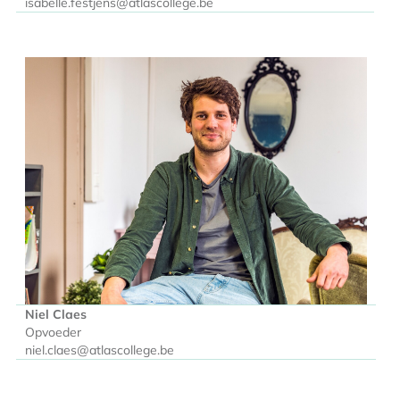
isabelle.festjens@atlascollege.be
Niel Claes
Opvoeder
niel.claes@atlascollege.be