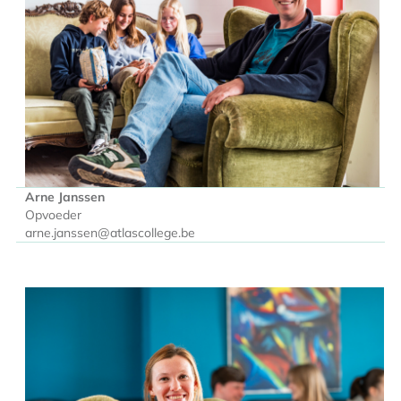
Arne Janssen
Opvoeder
arne.janssen@atlascollege.be