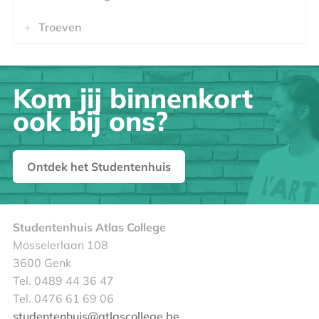
Troeven
Kom jij binnenkort
ook bij ons?
Ontdek het Studentenhuis
Studentenhuis Atlas College
Mosselerlaan 108
3600 Genk
Tel. 0489 44 36 47
Tel. 0476 61 69 06
studentenhuis@atlascollege.be