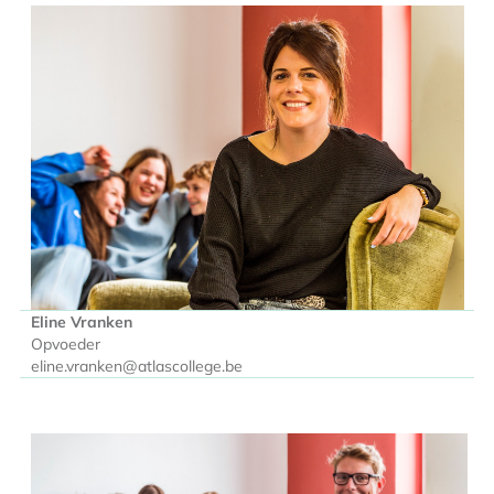
Eline Vranken
Opvoeder
eline.vranken@atlascollege.be