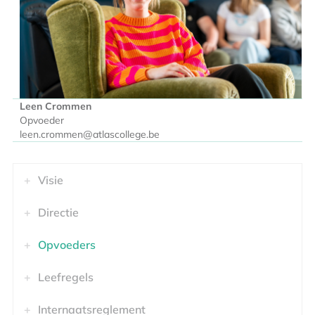
Leen Crommen
Opvoeder
leen.crommen@atlascollege.be
Visie
Directie
Opvoeders
Leefregels
Internaatsreglement