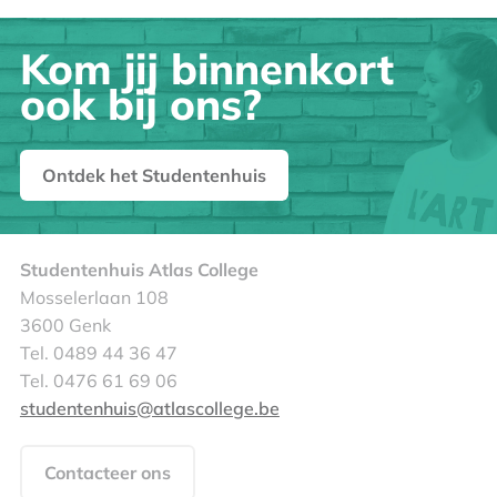
Kom jij binnenkort
ook bij ons?
Ontdek het Studentenhuis
Studentenhuis Atlas College
Mosselerlaan 108
3600 Genk
Tel. 0489 44 36 47
Tel. 0476 61 69 06
studentenhuis@atlascollege.be
Contacteer ons