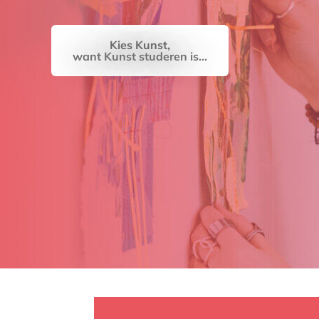
Kies Kunst,
Online inschrijven - Kunst & Vormgeving
want Kunst studeren is...