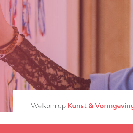
Welkom op
Welkom op
Kunst & Vormgevin
Kunst & Vormgevin