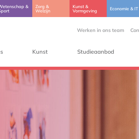
Wetenschap &
Zorg &
Kunst &
Economie & IT
Sport
Welzijn
Vormgeving
Werken in ons team
Con
ns
Kunst
Studieaanbod