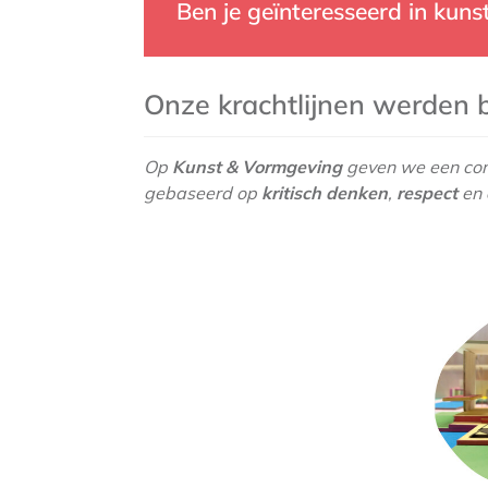
Ben je geïnteresseerd in kunst
Onze krachtlijnen werden b
Op
Kunst & Vormgeving
geven we een conc
gebaseerd op
kritisch denken
,
respect
en