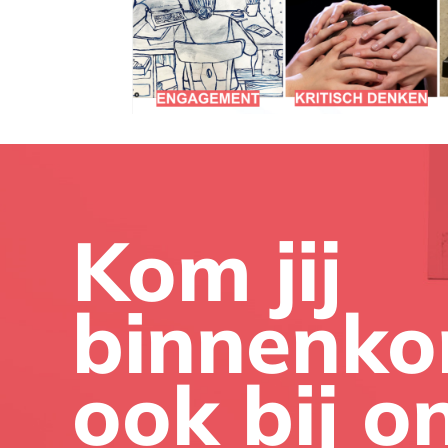
Kom jij
binnenko
ook bij o