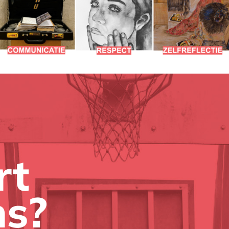
rt
ns?