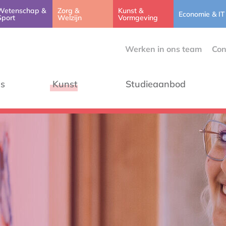
Wetenschap &
Zorg &
Kunst &
Economie & IT
Sport
Welzijn
Vormgeving
Werken in ons team
Con
ns
Kunst
Studieaanbod