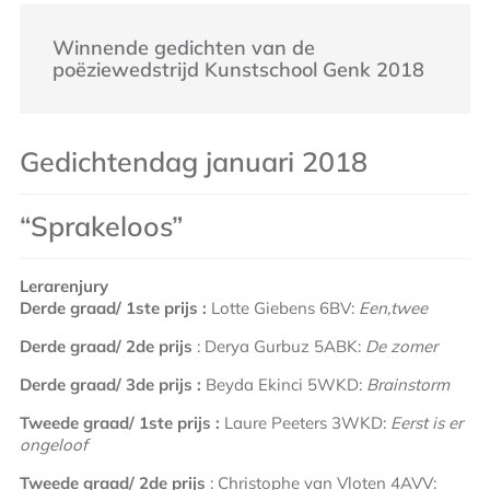
Winnende gedichten van de
poëziewedstrijd Kunstschool Genk 2018
Gedichtendag januari 2018
“Sprakeloos”
Lerarenjury
Derde graad/ 1
ste
prijs :
Lotte Giebens 6BV:
Een,twee
Derde graad/ 2
de
prijs
: Derya Gurbuz 5ABK:
De zomer
Derde graad/ 3de prijs :
Beyda Ekinci 5WKD:
Brainstorm
Tweede graad/ 1
ste
prijs :
Laure Peeters 3WKD:
Eerst is er
ongeloof
Tweede graad/ 2
de
prijs
: Christophe van Vloten 4AVV: