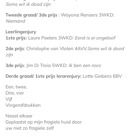
Soms wil ik dood zijn
Tweede graad/ 3
de
prijs
: Wayona Renaers 3WKD:
Niemand
Leerlingenjury
1
ste
prijs:
Laure Peeters 3WKD:
Eerst is er ongeloof
2
de
prijs
: Christophe van Vloten 4AVV:
Soms wil ik dood
zijn
3
de
prijs
: Jim Di Troia 5WKD:
Ik ben een roos
Derde graad/ 1
ste
prijs lerarenjury:
Lotte Giebens 6BV
Een, twee,
Drie, vier
Vijf
Vingerafdrukken
Naast elkaar
Geplaatst op mijn fragiele huid door
uw niet zo fragiele zelf