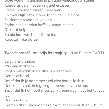
Blote voeten wankelen in plassen verlicht door sterren
Koude vingers met een sigaret ertussen
Zoveel woorden tussen twee oren
En toch blijft het zinloos. Toch voel ik zinloos
Ze slenteren naar de keuken
Zodat deze handen koffie kunnen grijpen
Ook dat helpt niet
Sprakeloos wacht dit lijf op jou
Kapotte linkeroortje
Tweede graad/ 1
ste
prijs lerarenjury:
Laure Peeters 3WKD
Eerst is er ongeloof
Van nee ik droom
Straks ontwaak ik en alles is weer goed
Dan is er besef
Besef dat ik je nooit meer zal zien,horen, lachen, …
Dat ik niet vaak heb gezegd hoeveel ik van je hou,
Besef dat ik het nooit meer zal kunnen doen, dat het te laat
is …
Dan is er haat
Haat en afschuw voor mezelf,van iedereen huilt en jij huilt