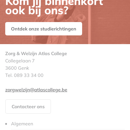
Kom jij binnenkort
ook bij ons?
Ontdek onze studierichtingen
Zorg & Welzijn Atlas College
Collegelaan 7
3600 Genk
Tel. 089 33 34 00
zorgwelzijn@atlascollege.be
Contacteer ons
Algemeen