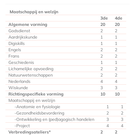
Maatschappij en welzijn
3de
4de
Algemene vorming
20
20
Godsdiens
t
2
2
Aardrijkskunde
1
1
Digiskills
1
1
Engels
2
2
Frans
2
2
Geschiedenis
1
1
Lichamelijke opvoeding
2
2
Natuurwetenschappen
2
2
Nederlands
4
4
Wiskunde
3
3
Richtings
pecifieke vorming
10
10
Maatschappij en welzijn
-Anatomie en fysiologie
1
1
-Gezondheidsbevordering
2
2
-Ontwikkeling en (ped)agogisch handelen
3
3
-Project
4
4
Verbredingsateliers*
2
2