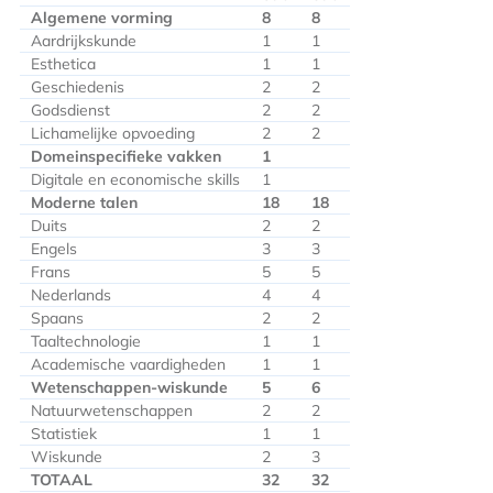
Algemene vorming
8
8
Aardrijkskunde
1
1
Esthetica
1
1
Geschiedenis
2
2
Godsdienst
2
2
Lichamelijke opvoeding
2
2
Domeinspecifieke vakken
1
Digitale en economische skills
1
Moderne talen
18
18
Duits
2
2
Engels
3
3
Frans
5
5
Nederlands
4
4
Spaans
2
2
Taaltechnologie
1
1
Academische vaardigheden
1
1
Wetenschappen-wiskunde
5
6
Natuurwetenschappen
2
2
Statistiek
1
1
Wiskunde
2
3
TOTAAL
32
32