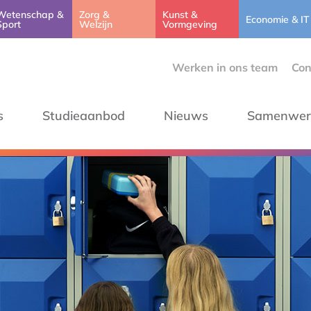
Wetenschap &
Zorg &
Kunst &
Economie & IT
Sport
Welzijn
Vormgeving
Werken in ons team
Con
s
Studieaanbod
Nieuws
Samenwer