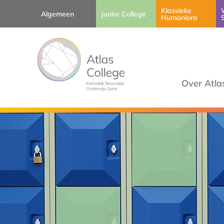
Klassieke
Algemeen
Junior College
Humaniora
Over Atla