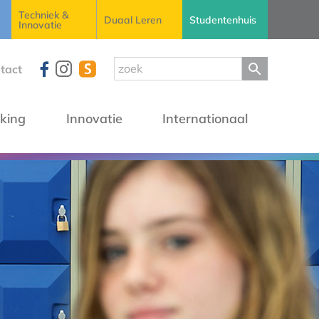
Techniek &
Duaal Leren
Studentenhuis
Innovatie
tact
king
Innovatie
Internationaal