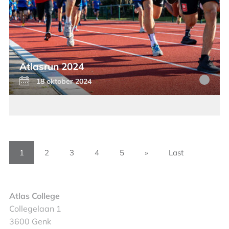
Atlasrun 2024
18 oktober 2024
1
2
3
4
5
»
Last
Atlas College
Collegelaan 1
3600 Genk