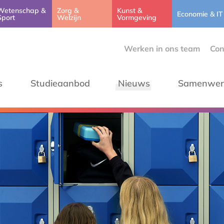
Wetenschap &
Zorg &
Kunst &
Economie & IT
Sport
Welzijn
Vormgeving
Werken in ons team
Con
s
Studieaanbod
Nieuws
Samenwer