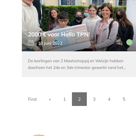
2000 € voor Hello TPN!
10 juni 2022
De leerlingen van 2 Maatschappij en Welzijn hebben
doorheen het 2de en 3de trimester gewerkt rond het…
First
«
1
2
3
4
5