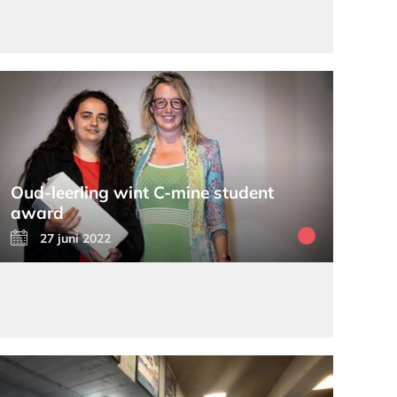
Oud-leerling wint C-mine student
award
27 juni 2022