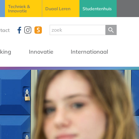
Techniek &
Duaal Leren
Studentenhuis
Innovatie
tact
king
Innovatie
Internationaal