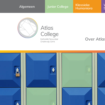
Klassieke
Algemeen
Junior College
Humaniora
Over Atla