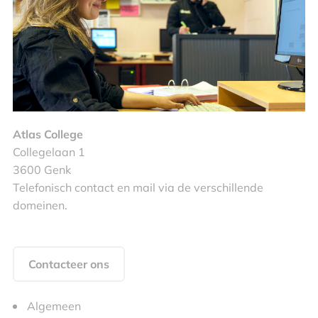
Atlas College
Collegelaan 1
3600 Genk
Telefonisch contact en mail via de verschillende
domeinen.
Contacteer ons
Algemeen