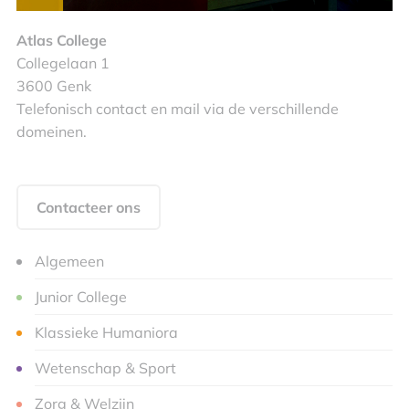
Atlas College
Collegelaan 1
3600 Genk
Telefonisch contact en mail via de verschillende
domeinen.
Contacteer ons
Algemeen
Junior College
Klassieke Humaniora
Wetenschap & Sport
Zorg & Welzijn