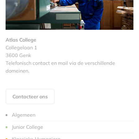
Atlas College
Collegelaan 1
3600 Genk
Telefonisch contact en mail via de verschillende
domeinen.
Contacteer ons
Algemeen
Junior College