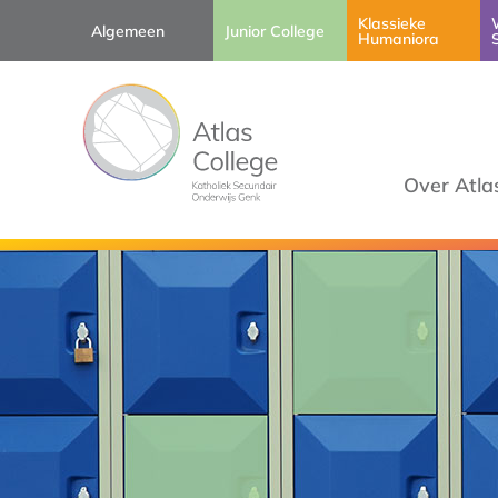
Klassieke
Algemeen
Junior College
Humaniora
Over Atla