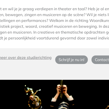
t en wil je je graag verdiepen in theater en taal? Heb je al 
len, bewegen, zingen en musiceren op de scène? Wil je niets 
rstellingen en performances? Welkom in de richting Woordk
istiek project, woord, creatief musiceren en beweging. In deze
gen en musiceren. In creatieve en thematische opdrachten g
t je persoonlijkheid voortdurend gevormd door zowel individ
eer over deze studierichting
Schrijf je nu in!
Contact