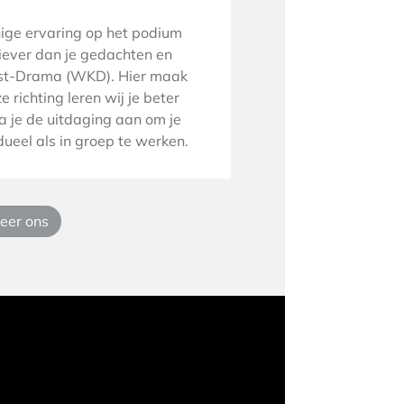
enige ervaring op het podium
liever dan je gedachten en
unst-Drama (WKD). Hier maak
 richting leren wij je beter
a je de uitdaging aan om je
ueel als in groep te werken.
eer ons