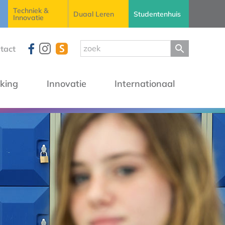
Techniek &
Duaal Leren
Studentenhuis
Innovatie
tact
king
Innovatie
Internationaal