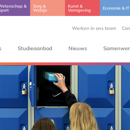
Wetenschap &
Zorg &
Kunst &
Economie & IT
Sport
Welzijn
Vormgeving
Werken in ons team
Con
s
Studieaanbod
Nieuws
Samenwer