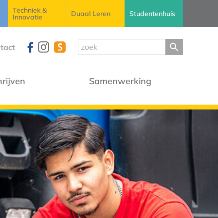
Techniek &
Duaal Leren
Studentenhuis
Innovatie
tact
hrijven
Samenwerking