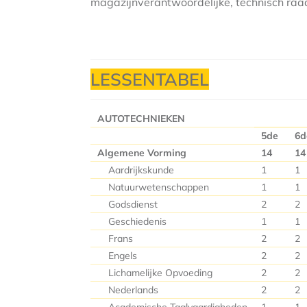
magazijnverantwoordelijke, technisch raad
LESSENTABEL
AUTOTECHNIEKEN
5
de
6
Algemene Vorming
14
14
Aardrijkskunde
1
1
Natuurwetenschappen
1
1
Godsdienst
2
2
Geschiedenis
1
1
Frans
2
2
Engels
2
2
Lichamelijke Opvoeding
2
2
Nederlands
2
2