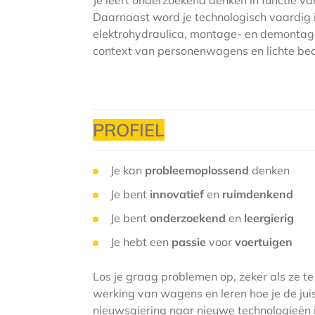
Je leert onderzoekend denken in functie va
Daarnaast word je technologisch vaardig in
elektrohydraulica, montage- en demontag
context van personenwagens en lichte bedr
PROFIEL
Je kan
probleemoplossend
denken
Je bent
innovatief
en
ruimdenkend
Je bent
onderzoekend
en
leergierig
Je hebt een
passie
voor
voertuigen
Los je graag problemen op, zeker als ze 
werking van wagens en leren hoe je de juis
nieuwsgiering naar nieuwe technologieën i