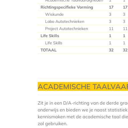
Academische Taalvaardigheden
1
1
Richtingspecifieke Vorming
17
17
Wiskunde
3
3
Labo Autotechnieken
3
3
Project Autotechnieken
11
11
Life Skills
1
1
Life Skills
1
1
TOTAAL
32
32
ACADEMISCHE TAALVAA
Zit je in een D/A-richting van de derde gr
onderwijs en bieden we je naast statisti
kennismaken met de academische taal die j
zal gebruiken.