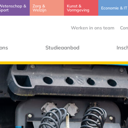
Wetenschap &
Zorg &
Kunst &
Economie & IT
Sport
Welzijn
Vormgeving
Werken in ons team
Con
ons
Studieaanbod
Insc