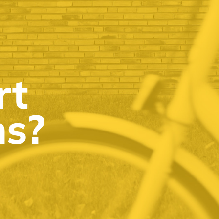
rt
ns?