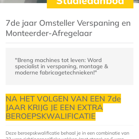
Studieaanbod
7de jaar Omsteller Verspaning en
Monteerder-Afregelaar
"Breng machines tot leven: Word
specialist in verspaning, montage &
moderne fabricagetechnieken!"
NA HET VOLGEN VAN EEN 7de
JAAR KRIJG JE EEN EXTRA
BEROEPSKWALIFICATIE
Deze beroepskwalificatie behaal je in een combinatie van