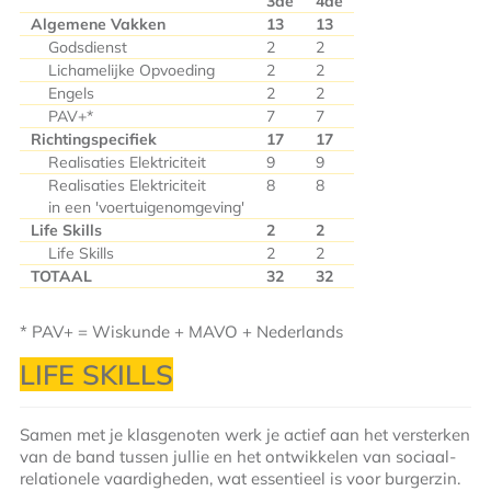
3de
4de
Algemene Vakken
13
13
Godsdienst
2
2
Lichamelijke Opvoeding
2
2
Engels
2
2
PAV+*
7
7
Richtingspecifiek
17
17
Realisaties Elektriciteit
9
9
Realisaties Elektriciteit
8
8
in een 'voertuigenomgeving'
Life Skills
2
2
Life Skills
2
2
TOTAAL
32
32
* PAV+ = Wiskunde + MAVO + Nederlands
LIFE SKILLS
Samen met je klasgenoten werk je actief aan het versterken
van de band tussen jullie en het ontwikkelen van sociaal-
relationele vaardigheden, wat essentieel is voor burgerzin.