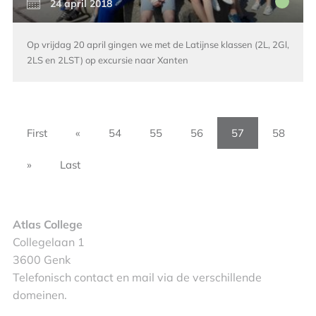
24 april 2018
Op vrijdag 20 april gingen we met de Latijnse klassen (2L, 2Gl,
2LS en 2LST) op excursie naar Xanten
First
«
54
55
56
57
58
»
Last
Atlas College
Collegelaan 1
3600 Genk
Telefonisch contact en mail via de verschillende
domeinen.