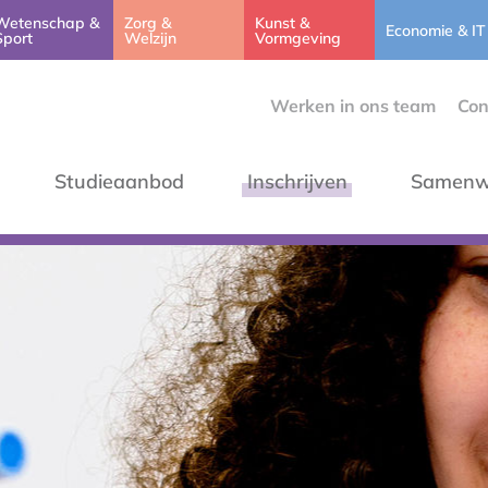
Wetenschap &
Zorg &
Kunst &
Economie & IT
Sport
Welzijn
Vormgeving
Werken in ons team
Con
Studieaanbod
Inschrijven
Samenw