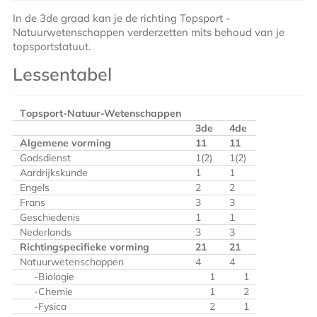
In de 3de graad kan je de richting Topsport -
Natuurwetenschappen verderzetten mits behoud van je
topsportstatuut.
Lessentabel
T
opsport-Natuur-Wetenschappen
3de
4de
Algemene vorming
11
11
Godsdienst
1(2)
1(2)
Aardrijkskunde
1
1
Engels
2
2
Frans
3
3
Geschiedenis
1
1
Nederlands
3
3
Richtingspecifieke vorming
21
21
Natuurwetenschappen
4
4
-Biologie
1
1
-Chemie
1
2
-Fysica
2
1