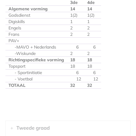
3de
4de
Algemene vorming
14
14
Godsdienst
1(2)
1(2)
Digiskills
1
1
Engels
2
2
Frans
2
2
PAV+
-MAVO + Nederlands
6
6
-Wiskunde
2
2
Richtingspecifieke vorming
18
18
Topsport
18
18
- Sportinitiatie
6
6
- Voetbal
12
12
TOTAAL
32
32
Tweede graad