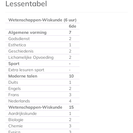
Lessentabel
Wetenschappen-Wiskunde (6 uur)
6
de
Algemene vorming
7
Godsdienst
2
Esthetica
1
Geschiedenis
2
Lichamelijke Opvoeding
2
Sport
-
Extra lesuren sport
-
Moderne talen
10
Duits
1
Engels
2
Frans
3
Nederlands
4
Wetenschappen-Wiskunde
15
Aardrijkskunde
1
Biologie
2
Chemie
3
Fysica
3