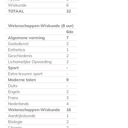
Wiskunde
6
TOTAAL
32
Wetenschappen-Wiskunde (8 uur)
6
de
Algemene vorming
7
Godsdienst
2
Esthetica
1
Geschiedenis
2
Lichamelijke Opvoeding
2
Sport
-
Extra lesuren sport
-
Moderne talen
9
Duits
-
Engels
2
Frans
3
Nederlands
4
Wetenschappen-Wiskunde
16
Aardrijkskunde
1
Biologie
2
Chemie
2